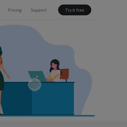
Pricing
Support
Try it free